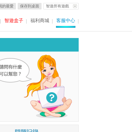
我的最愛
保存到桌面
智遊所有遊戲
智遊盒子
福利商城
客服中心