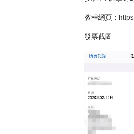
教程網頁：https://
發票截圖