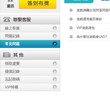
8.6
週四
遊戲偶爾出現閃退問題F
遊戲通用處罰條款
線上客服
VIP遊戲禮包
問題記錄
為什麼玩遊戲會LAG?
常見問題
領取虛寶
儲值記錄
忘記密碼
VIP特權