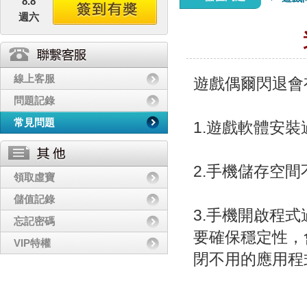
8.8
週六
線上客服
遊戲偶爾閃退會
問題記錄
常見問題
1.遊戲軟體安
2.手機儲存空
領取虛寶
儲值記錄
3.手機開啟程
忘記密碼
要確保穩定性，
VIP特權
閉不用的應用程