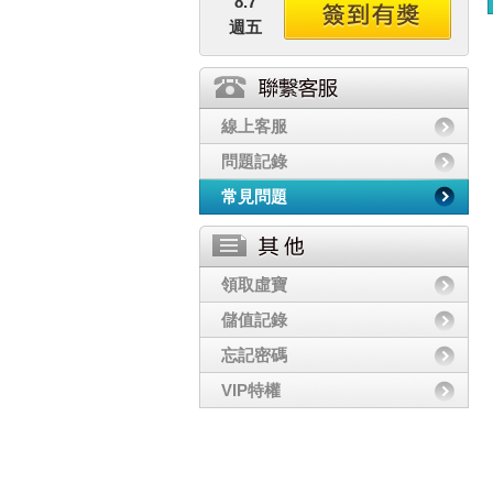
8.7
週五
線上客服
問題記錄
常見問題
領取虛寶
儲值記錄
忘記密碼
VIP特權