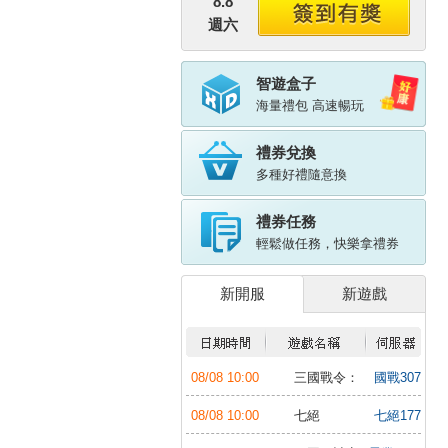
8.8
週六
智遊盒子
海量禮包 高速暢玩
禮券兌換
多種好禮隨意換
禮券任務
輕鬆做任務，快樂拿禮券
新開服
新遊戲
08/08 10:00
三國戰令：
國戰307
戰略版
服
08/08 10:00
七絕
七絕177
服