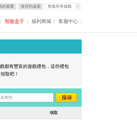
我的最愛
保存到桌面
智遊所有遊戲
智遊盒子
福利商城
客服中心
遊戲都有豐富的遊戲禮包，這些禮包
來領取吧！
領取