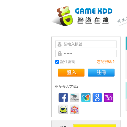
記住密碼
忘記密碼？