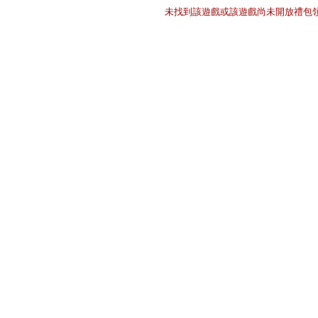
未找到該遊戲或該遊戲尚未開放禮包