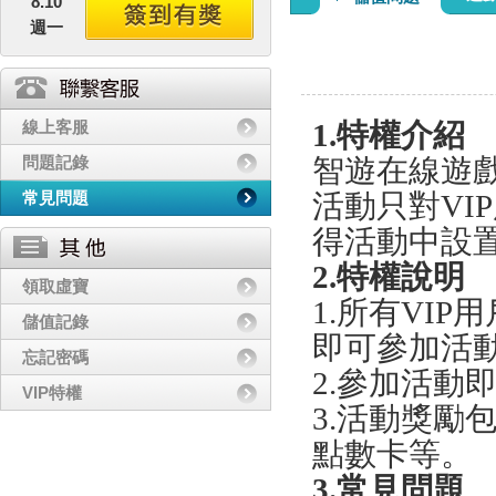
8.10
週一
線上客服
1.特權介紹
問題記錄
智遊在線遊戲
常見問題
活動只對VI
得活動中設
2.特權說明
領取虛寶
1.所有VI
儲值記錄
即可參加活動
忘記密碼
2.參加活動
VIP特權
3.活動獎勵
點數卡等。
3.常見問題