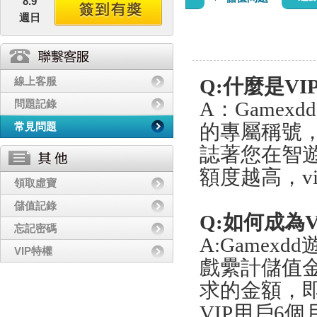
8.9
週日
線上客服
Q:什麼是VIP
問題記錄
A：Game
常見問題
的專屬稱號，
誌著您在智
額度越高，v
領取虛寶
儲值記錄
Q:如何成為V
忘記密碼
A:Gamex
VIP特權
戲纍計儲值
求的金額，
VIP用戶6