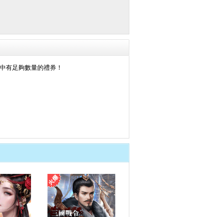
戶中有足夠數量的禮券！