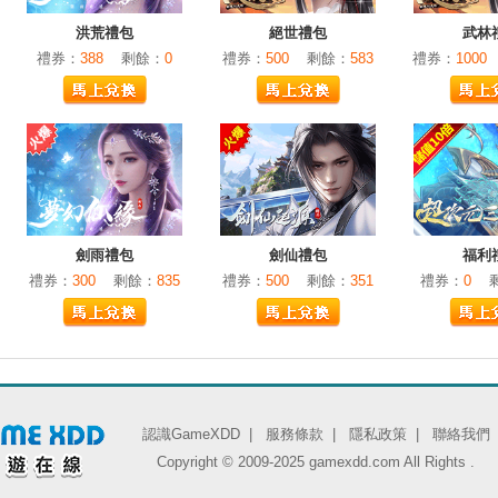
洪荒禮包
絕世禮包
武林
禮券：
388
剩餘：
0
禮券：
500
剩餘：
583
禮券：
1000
劍雨禮包
劍仙禮包
福利
禮券：
300
剩餘：
835
禮券：
500
剩餘：
351
禮券：
0
剩
認識GameXDD
|
服務條款
|
隱私政策
|
聯絡我們
Copyright © 2009-2025 gamexdd.com All Rights .