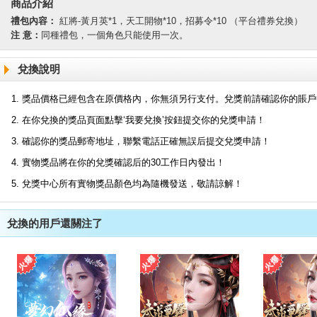
商品介紹
禮包內容：
紅將-黃月英*1，天工開物*10，招募令*10 （平台禮券兌換）
注 意：
同種禮包，一個角色只能使用一次。
兌換說明
1. 獎品價格已經包含在原價格內，你無須另行支付。兌獎前請確認你的賬
2. 在你兌換的獎品頁面點擊‘我要兌換’按鈕提交你的兌獎申請！
3. 確認你的獎品郵寄地址，聯繫電話正確無誤后提交兌獎申請！
4. 實物獎品將在你的兌獎確認后的30工作日內發出！
5. 兌獎中心所有實物獎品顏色均為隨機發送，敬請諒解！
兌換的用戶還關注了