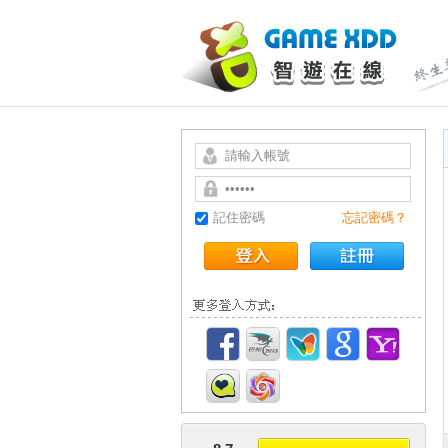
記住密碼
忘記密碼？