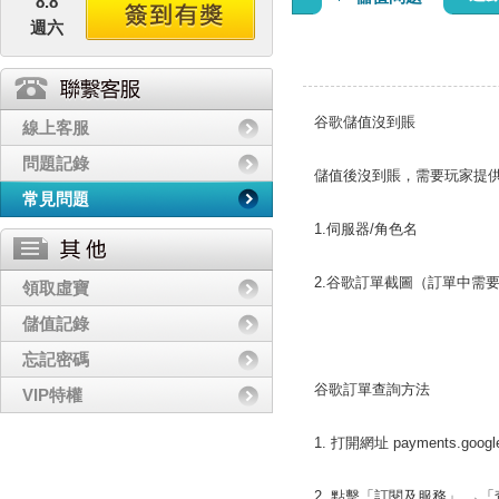
8.8
週六
谷歌儲值沒到賬
線上客服
問題記錄
儲值後沒到賬，需要玩家提
常見問題
1.伺服器/角色名
2.谷歌訂單截圖（訂單中需要
領取虛寶
儲值記錄
忘記密碼
谷歌訂單查詢方法
VIP特權
1. 打開網址 payments.go
2. 點擊「訂閱及服務」 →