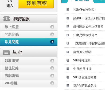
8.8
週六
谷歌儲值沒到賬
蘋果IOS儲值沒到賬問題
線上客服
銀行匯款如何上傳圖片
問題記錄
什麼是匯款積分？
常見問題
（3D遊戲）不能開啟或l
新遊搶先體驗
領取虛寶
VIP特權活動
儲值記錄
生日節日祝福
忘記密碼
VIP儲值返還禮券
VIP特權
福利VIP商城兌換