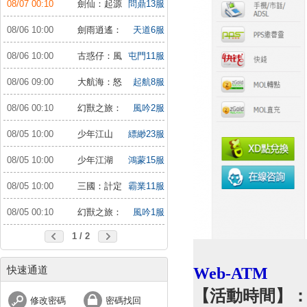
08/07 00:10
劍仙：起源
問鼎13服
08/06 10:00
劍雨逍遙：
天道6服
夢幻仙緣
08/06 10:00
古惑仔：風
屯門11服
雲再起
08/06 09:00
大航海：怒
起航8服
海遠征
08/06 00:10
幻獸之旅：
風吟2服
新紀元
08/05 10:00
少年江山
縹緲23服
08/05 10:00
少年江湖
鴻蒙15服
行：福利版
08/05 10:00
三國：計定
霸業11服
山河
08/05 00:10
幻獸之旅：
風吟1服
新紀元
1 / 2
快速通道
Web-
ATM
【活動時間】
修改密碼
密碼找回