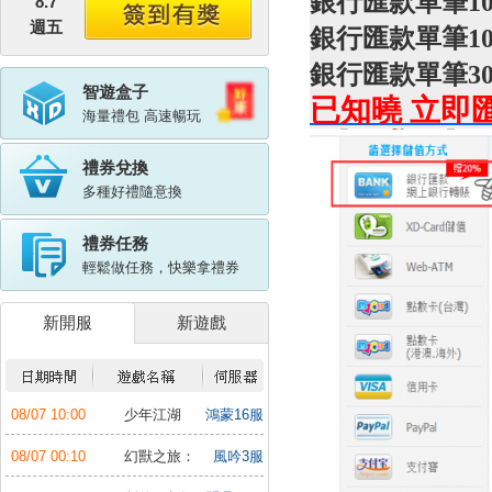
銀行匯款單筆100
8.7
週五
銀行匯款單筆100
銀行匯款單筆30
智遊盒子
已知曉 立即
海量禮包 高速暢玩
禮券兌換
多種好禮隨意換
禮券任務
輕鬆做任務，快樂拿禮券
新開服
新遊戲
08/07 10:00
少年江湖
鴻蒙16服
行：福利版
08/07 00:10
幻獸之旅：
風吟3服
新紀元