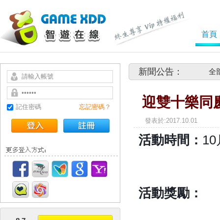
首頁
新聞公告：
全
迎雙十樂同
記住密碼
忘記密碼？
發表於
活動時間：
1
活動獎勵：