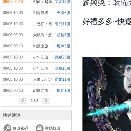
參與獎：裝備升
08/07 00:10
劍仙：起源
問鼎13服
08/06 10:00
劍雨逍遙：
天道6服
夢幻仙緣
好禮多多~快
08/06 10:00
古惑仔：風
屯門11服
雲再起
08/06 09:00
大航海：怒
起航8服
海遠征
08/06 00:10
幻獸之旅：
風吟2服
新紀元
08/05 10:00
少年江山
縹緲23服
08/05 10:00
少年江湖
鴻蒙15服
行：福利版
08/05 10:00
三國：計定
霸業11服
山河
08/05 00:10
幻獸之旅：
風吟1服
新紀元
1 / 2
快速通道
修改密碼
密碼找回