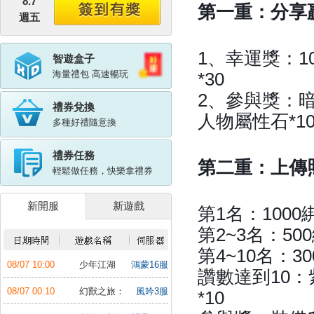
8.7
第一重：分享
週五
1、幸運獎：1
智遊盒子
海量禮包 高速暢玩
*30
2、參與獎：暗
禮券兌換
人物屬性石*1
多種好禮隨意換
禮券任務
第二重：上傳
輕鬆做任務，快樂拿禮券
新開服
新遊戲
第1名：1000
第2~3名：50
第4~10名：3
08/07 10:00
少年江湖
鴻蒙16服
讚數達到10：
行：福利版
08/07 00:10
幻獸之旅：
風吟3服
*10
新紀元