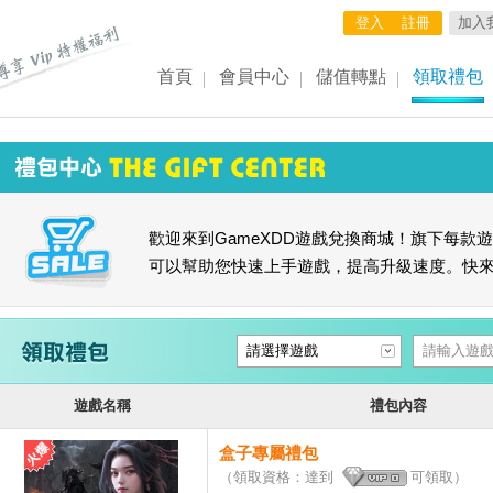
登入
註冊
加入
首頁
會員中心
儲值轉點
領取禮包
歡迎來到GameXDD遊戲兌換商城！旗下每款
可以幫助您快速上手遊戲，提高升級速度。快
請選擇遊戲
遊戲名稱
禮包內容
盒子專屬禮包
（領取資格：達到
可領取）