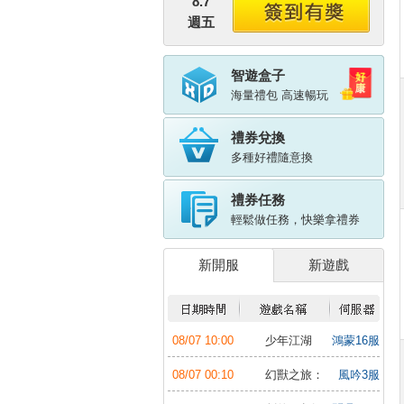
8.7
週五
智遊盒子
海量禮包 高速暢玩
禮券兌換
多種好禮隨意換
禮券任務
輕鬆做任務，快樂拿禮券
新開服
新遊戲
08/07 10:00
少年江湖
鴻蒙16服
行：福利版
08/07 00:10
幻獸之旅：
風吟3服
新紀元