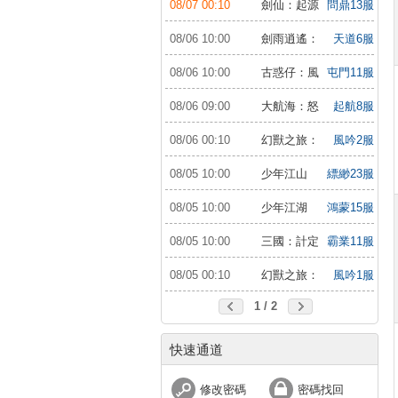
08/07 00:10
劍仙：起源
問鼎13服
08/06 10:00
劍雨逍遙：
天道6服
夢幻仙緣
08/06 10:00
古惑仔：風
屯門11服
雲再起
08/06 09:00
大航海：怒
起航8服
海遠征
08/06 00:10
幻獸之旅：
風吟2服
新紀元
08/05 10:00
少年江山
縹緲23服
08/05 10:00
少年江湖
鴻蒙15服
行：福利版
08/05 10:00
三國：計定
霸業11服
山河
08/05 00:10
幻獸之旅：
風吟1服
新紀元
1 / 2
快速通道
修改密碼
密碼找回