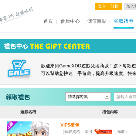
登入
註冊
加入
首頁
會員中心
儲值轉點
領取禮包
歡迎來到GameXDD遊戲兌換商城！旗下每款
可以幫助您快速上手遊戲，提高升級速度。快
請選擇遊戲
遊戲名稱
禮包內容
VIP5禮包
（領取資格：達到
可領取）