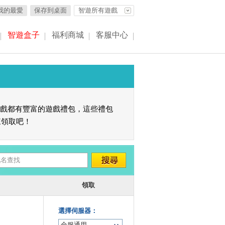
我的最愛
保存到桌面
智遊所有遊戲
智遊盒子
福利商城
客服中心
遊戲都有豐富的遊戲禮包，這些禮包
來領取吧！
領取
選擇伺服器：
全服通用