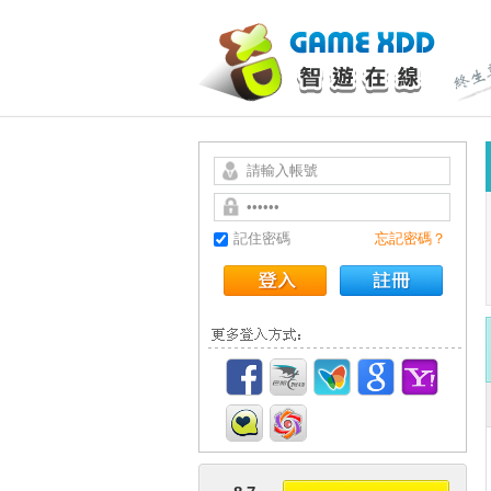
記住密碼
忘記密碼？