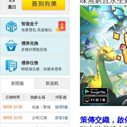
味無窮且永生
8.9
週日
智遊盒子
海量禮包 高速暢玩
禮券兌換
多種好禮隨意換
禮券任務
輕鬆做任務，快樂拿禮券
新開服
新遊戲
08/09 10:00
仙途：聖域
燼雪8服
戰場
策傳
交織
，
啟
08/09 10:00
少年江湖
碧落1服
行：福利版