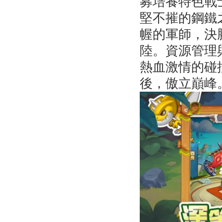
募培養特色戰
堅不摧的鋼鐵
幄的軍師，決
陸。資源管理
熱血激情的碰
後，傲立巔峰