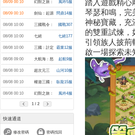
踏入遊戲精心
08/09 00:10
幻獸之旅：
風吟5服
新紀元
琴瑟和鳴，完
08/09 00:10
劍仙：起源
問鼎14服
神秘寶藏，充
08/08 10:00
三國戰令：
國戰307
的雙重試煉，
戰略版
服
08/08 10:00
七絕
七絕177
引領族人披荊
服
08/08 10:00
三國：計定
霸業12服
啟一場探索未
山河
08/08 09:00
大航海：怒
起航9服
海遠征
08/08 00:10
超次元三
山河10服
國：儲值送10倍
08/08 00:10
權遊三國：
臥龍15服
世界版
08/08 00:10
幻獸之旅：
風吟4服
新紀元
1 / 2
快速通道
修改密碼
密碼找回