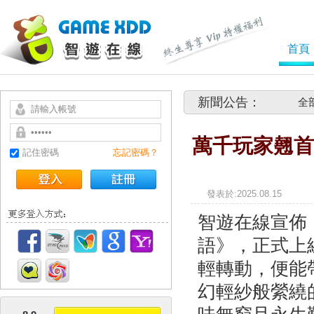
首頁
新聞公告：
全
萬千玩家翹首
記住密碼
忘記密碼？
發表於
智遊在線宣佈
語》，正式上
輕轉動，便能
幻輕紗般縈繞