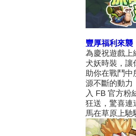
豐厚福利來襲
為慶祝遊戲上
犬妖時裝，讓
助你在戰鬥中
源不斷的動力
入 FB 官方
狂送，驚喜連
馬在草原上馳