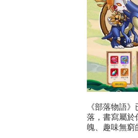
《部落物語》
落，書寫屬於
魄、趣味無窮