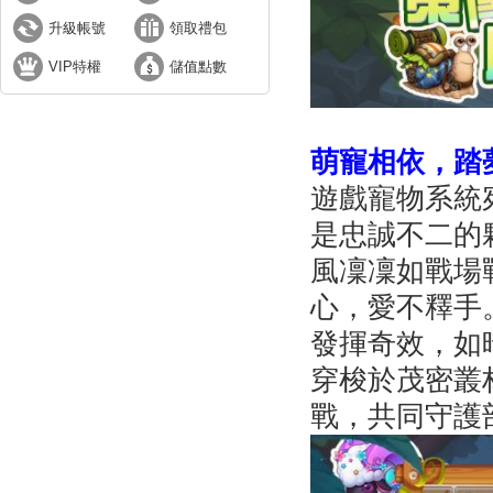
升級帳號
領取禮包
VIP特權
儲值點數
萌寵
相依，踏
遊戲寵物系統
是忠誠不二的
風凜凜如戰場
心，愛不釋手
發揮奇效，如
穿梭於茂密叢
戰，共同守護