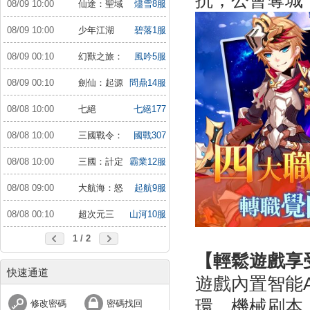
抗，公會奪城
08/09 10:00
仙途：聖域
燼雪8服
戰場
08/09 10:00
少年江湖
碧落1服
行：福利版
08/09 00:10
幻獸之旅：
風吟5服
新紀元
08/09 00:10
劍仙：起源
問鼎14服
08/08 10:00
七絕
七絕177
服
08/08 10:00
三國戰令：
國戰307
戰略版
服
08/08 10:00
三國：計定
霸業12服
山河
08/08 09:00
大航海：怒
起航9服
海遠征
08/08 00:10
超次元三
山河10服
國：儲值送10倍
1 / 2
【輕鬆遊戲享
快速通道
遊戲內置智能
環，機械刷本
修改密碼
密碼找回