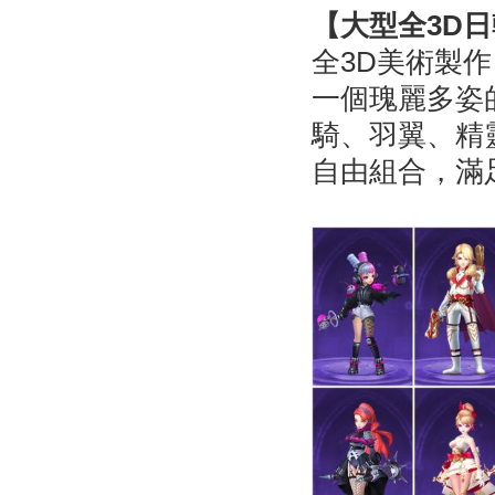
【大型全3D
全3D美術製
一個瑰麗多姿
騎、羽翼、精
自由組合，滿