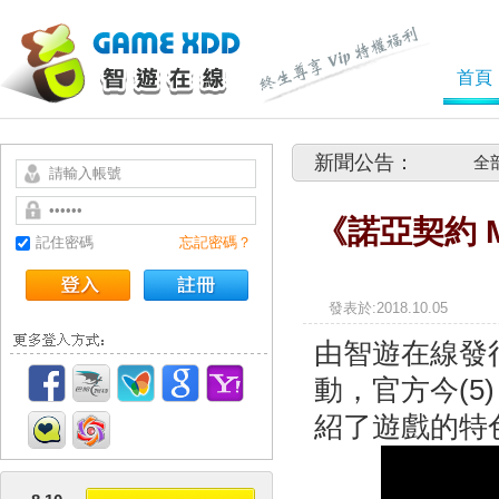
首頁
新聞公告：
全
《諾亞契約 
記住密碼
忘記密碼？
發表於
由智遊在線發
動，官方今(5
紹了遊戲的特