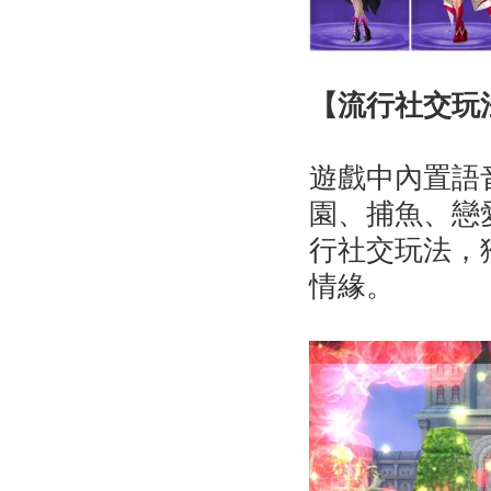
【流行社交玩
遊戲中內置語
園、捕魚、戀
行社交玩法，
情緣。