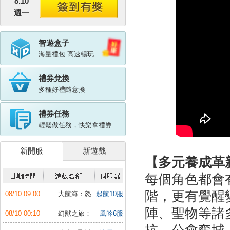
8.10
週一
智遊盒子
海量禮包 高速暢玩
禮券兌換
多種好禮隨意換
禮券任務
輕鬆做任務，快樂拿禮券
新開服
新遊戲
【多元養成革
每個角色都會
階，更有覺醒
08/10 09:00
大航海：怒
起航10服
海遠征
陣、聖物等諸
08/10 00:10
幻獸之旅：
風吟6服
新紀元