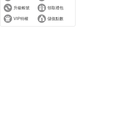
升級帳號
領取禮包
VIP特權
儲值點數