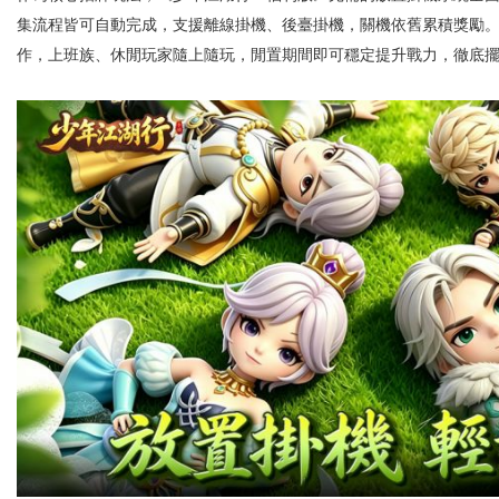
集流程皆可自動完成，支援離線掛機、後臺掛機，關機依舊累積獎勵
作，上班族、休閒玩家隨上隨玩，閒置期間即可穩定提升戰力，徹底