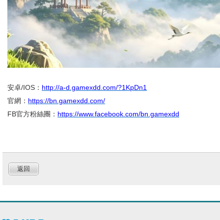
安卓/IOS：
http://a-d.gamexdd.com/?1KpDn1
官網：
https://bn.gamexdd.com/
FB官方粉絲團：
https://www.facebook.com/bn.gamexdd
返回