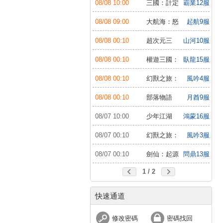
08/08 10:00
三國：計定
霸業12服
山河
08/08 09:00
大航海：怒
起航9服
海遠征
08/08 00:10
超次元三
山河10服
國：儲值送10倍
08/08 00:10
權遊三國：
臥龍15服
世界版
08/08 00:10
幻獸之旅：
風吟4服
新紀元
08/08 00:10
部落物語
月酋9服
08/07 10:00
少年江湖
鴻蒙16服
行：福利版
08/07 00:10
幻獸之旅：
風吟3服
新紀元
08/07 00:10
劍仙：起源
問鼎13服
1 / 2
快速通道
修改密碼
密碼找回