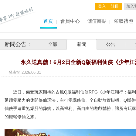
登入
註冊
加入
首頁
會員中心
儲值轉點
領取禮包
新聞公告：
全部
新聞
公告
永久送真儲！6月2日全新Q版福利仙俠《少年
發表於:2026.0
近日，備受玩家期待的古風Q版福利仙俠RPG《少年江湖行：福利
延續零壓力的休閒修仙玩法，主打零課修仙
、全自動放置掛機、Q版美
仙俠手
遊重氪爆肝的弊病，以高福利、高自由的遊戲體驗，讓所有玩
的輕鬆修仙之旅。