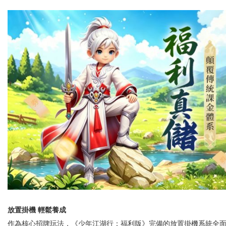
放置掛機
輕鬆
養成
作為核心招牌玩法，《少年江湖行
：福利版
》完備的放置掛機系統全