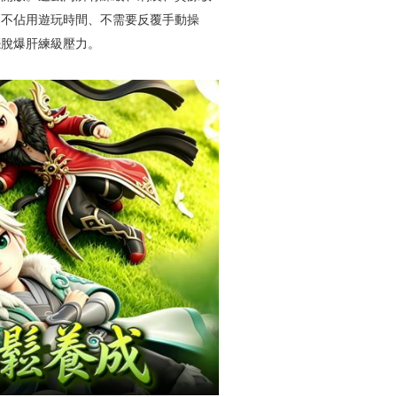
。不佔用遊玩時間、不需要反覆手動操
擺脫爆肝練級壓力。