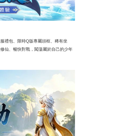
服禮包、限時Q版專屬頭框、稀有坐
鬆修仙、暢快對戰，闖蕩屬於自己的少年