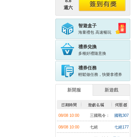
8.8
週六
智遊盒子
海量禮包 高速暢玩
禮券兌換
多種好禮隨意換
禮券任務
輕鬆做任務，快樂拿禮券
新開服
新遊戲
08/08 10:00
三國戰令：
國戰307
戰略版
服
08/08 10:00
七絕
七絕177
服