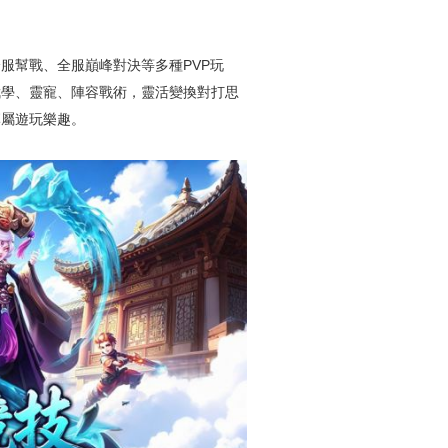
服幫戰、全服巔峰對決等多種PVP玩
武學、靈寵、陣容戰術，靈活變換對打思
專屬遊玩樂趣。