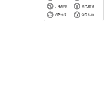
升級帳號
領取禮包
VIP特權
儲值點數