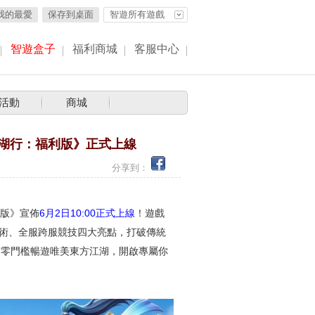
我的最愛
保存到桌面
智遊所有遊戲
智遊盒子
福利商城
客服中心
活動
商城
江湖行：福利版》正式上線
6.01
分享到：
版》宣佈
6月2日10:00正式上線
！遊戲
術、全服跨服競技四大亮點，打破傳統
家零門檻暢遊唯美東方江湖，開啟專屬你