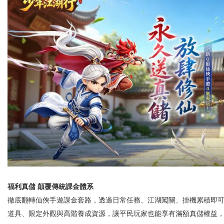
福利真儲 顛覆傳統課金體系
徹底翻轉仙俠手遊課金套路，透過日常任務、江湖闖關、掛機累積即
道具、限定外觀與高階養成資源，讓平民玩家也能享有滿額真儲權益