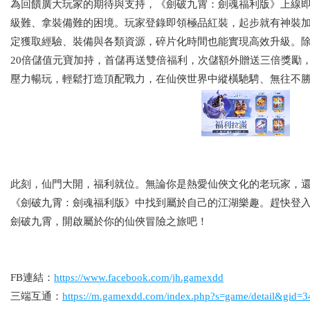
為回饋廣大玩家的期待與支持，《劍破九霄：劍魂福利版》上線
級難、拿裝備難的困境。玩家登錄即領極品紅裝，起步就有神裝
定獲取經驗、裝備與各類資源，碎片化時間也能實現高效升級。
20倍儲值元寶加持，首儲再送雙倍福利，次儲額外贈送三倍獎勵
壓力暢玩，輕鬆打造頂配戰力，在仙俠世界中縱橫馳騁、無往不
此刻，仙門大開，福利就位。無論你是熱愛仙俠文化的老玩家，
《劍破九霄：劍魂福利版》中找到屬於自己的江湖樂趣。趕快登
劍破九霄，開啟屬於你的仙俠冒險之旅吧！
FB連結：
https://www.facebook.com/jh.gamexdd
三端互通：
https://m.gamexdd.com/index.php?s=game/detail&gid=3