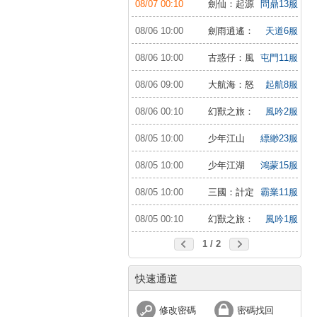
08/07 00:10
劍仙：起源
問鼎13服
08/06 10:00
劍雨逍遙：
天道6服
夢幻仙緣
08/06 10:00
古惑仔：風
屯門11服
雲再起
08/06 09:00
大航海：怒
起航8服
海遠征
08/06 00:10
幻獸之旅：
風吟2服
新紀元
08/05 10:00
少年江山
縹緲23服
08/05 10:00
少年江湖
鴻蒙15服
行：福利版
08/05 10:00
三國：計定
霸業11服
山河
08/05 00:10
幻獸之旅：
風吟1服
新紀元
1 / 2
快速通道
修改密碼
密碼找回