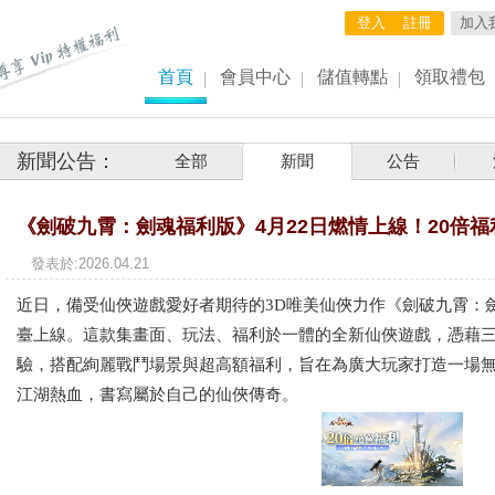
登入
註冊
加入
首頁
會員中心
儲值轉點
領取禮包
新聞公告：
全部
新聞
公告
《劍破九霄：劍魂福利版》4月22日燃情上線！20倍
發表於:2026.0
近日，備受仙俠遊戲愛好者期待的3D唯美仙俠力作《劍破九霄：
臺上線。這款集畫面、玩法、福利於一體的全新仙俠遊戲，憑藉
驗，搭配絢麗戰鬥場景與超高額福利，旨在為廣大玩家打造一場
江湖熱血，書寫屬於自己的仙俠傳奇。