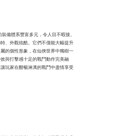
的裝備體系豐富多元，令人目不暇接。
獨特、外觀炫酷。它們不僅能大幅提升
專屬的個性形象，在仙俠世界中獨樹一
特效與打擊感十足的戰鬥動作完美融
，讓玩家在酣暢淋漓的戰鬥中盡情享受