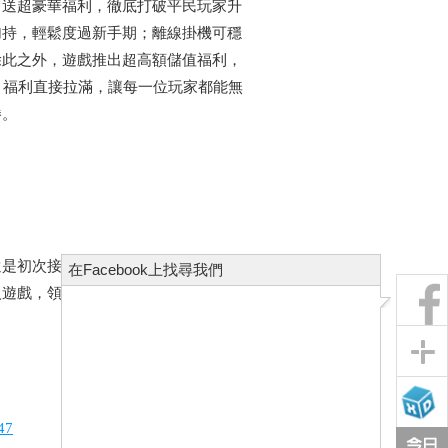
即送超豪華福利，徹底打破平民玩家升
加持，輕鬆度過新手期；離線掛機可穩
除此之外，遊戲推出超高額儲值福利，
，福利直接拉滿，讓每一位玩家都能無
勝。
還是初次接觸仙俠遊戲的新手，都能在
在Facebook上找尋我們
入遊戲，領取豪華福利，與兄弟攜手，
47