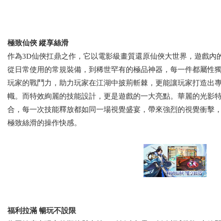
極致仙俠 縱享絲滑
作為3D仙俠扛鼎之作，它以電影級畫質還原仙俠大世界，遊戲內
從日常使用的常規裝備，到稀世罕有的極品神器，每一件都屬性
玩家的戰鬥力，助力玩家在江湖中披荊斬棘，更能讓玩家打造出
幟。而特效絢麗的技能設計，更是遊戲的一大亮點。華麗的光影
合，每一次技能釋放都如同一場視覺盛宴，帶來強烈的視覺衝擊
極致絲滑的操作快感。
福利拉滿 暢玩不設限