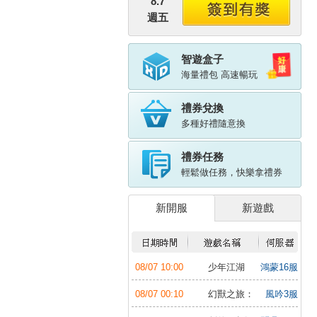
8.7
週五
智遊盒子
海量禮包 高速暢玩
禮券兌換
多種好禮隨意換
禮券任務
輕鬆做任務，快樂拿禮券
新開服
新遊戲
08/07 10:00
少年江湖
鴻蒙16服
行：福利版
08/07 00:10
幻獸之旅：
風吟3服
新紀元