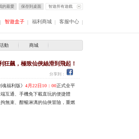
我的最愛
保存到桌面
智遊所有遊戲
智遊盒子
福利商城
客服中心
活動
商城
福利狂飆，極致仙俠絲滑到飛起！
4.21
分享到：
劍魂福利版》
4月22日10：00
正式全平
三端互通、手機免下載直玩的便捷體
無拘無束、酣暢淋漓的仙俠冒險，重燃