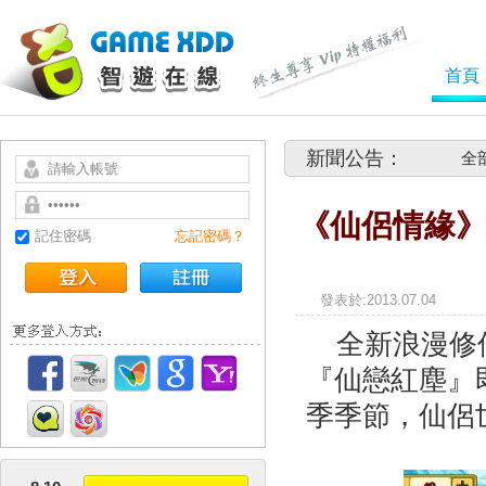
首頁
新聞公告：
全
《仙侶情緣》
記住密碼
忘記密碼？
發表於
全新浪漫修仙
『仙戀紅塵』即
季季節，仙侶