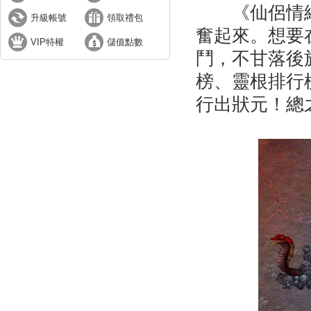
《仙侶情緣
升級帳號
領取禮包
奮起來。想要
VIP特權
儲值點數
鬥，不甘落後
榜、靈根排行
行出狀元！總