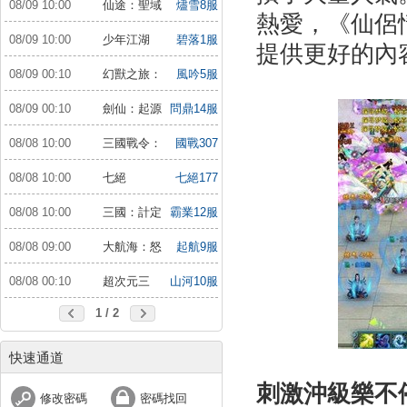
08/09 10:00
仙途：聖域
燼雪8服
熱愛，《仙侶
戰場
08/09 10:00
少年江湖
碧落1服
提供更好的內
行：福利版
08/09 00:10
幻獸之旅：
風吟5服
新紀元
08/09 00:10
劍仙：起源
問鼎14服
08/08 10:00
三國戰令：
國戰307
戰略版
服
08/08 10:00
七絕
七絕177
服
08/08 10:00
三國：計定
霸業12服
山河
08/08 09:00
大航海：怒
起航9服
海遠征
08/08 00:10
超次元三
山河10服
國：儲值送10倍
1 / 2
快速通道
刺激沖級樂不
修改密碼
密碼找回