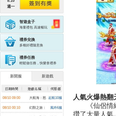
8.10
週一
智遊盒子
海量禮包 高速暢玩
禮券兌換
多種好禮隨意換
禮券任務
輕鬆做任務，快樂拿禮券
新開服
新遊戲
人氣火爆熱翻
08/10 09:00
大航海：怒
起航10服
海遠征
《仙侶情緣
08/10 00:10
幻獸之旅：
風吟6服
新紀元
攢了大量人氣