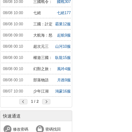
08/08 10:00
三國戰令：
國戰307
戰略版
服
08/08 10:00
七絕
七絕177
服
08/08 10:00
三國：計定
霸業12服
山河
08/08 09:00
大航海：怒
起航9服
海遠征
08/08 00:10
超次元三
山河10服
國：儲值送10倍
08/08 00:10
權遊三國：
臥龍15服
世界版
08/08 00:10
幻獸之旅：
風吟4服
新紀元
08/08 00:10
部落物語
月酋9服
08/07 10:00
少年江湖
鴻蒙16服
行：福利版
1 / 2
快速通道
修改密碼
密碼找回