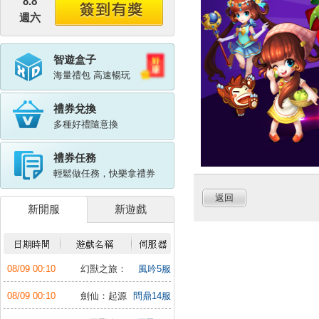
8.8
週六
智遊盒子
海量禮包 高速暢玩
禮券兌換
多種好禮隨意換
禮券任務
輕鬆做任務，快樂拿禮券
返回
新開服
新遊戲
08/09 00:10
幻獸之旅：
風吟5服
新紀元
08/09 00:10
劍仙：起源
問鼎14服