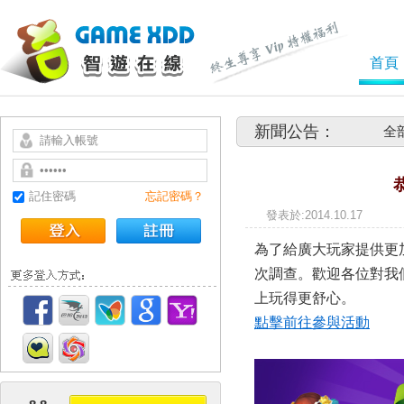
首頁
新聞公告：
全
記住密碼
忘記密碼？
發表於
為了給廣大玩家提供更加
次調查。歡迎各位對我
上玩得更舒心。
點擊前往參與活動