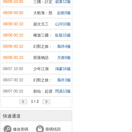
08/08 10:00
三國：計定
霸業12服
山河
08/08 09:00
大航海：怒
起航9服
海遠征
08/08 00:10
超次元三
山河10服
國：儲值送10倍
08/08 00:10
權遊三國：
臥龍15服
世界版
08/08 00:10
幻獸之旅：
風吟4服
新紀元
08/08 00:10
部落物語
月酋9服
08/07 10:00
少年江湖
鴻蒙16服
行：福利版
08/07 00:10
幻獸之旅：
風吟3服
新紀元
08/07 00:10
劍仙：起源
問鼎13服
1 / 2
快速通道
修改密碼
密碼找回