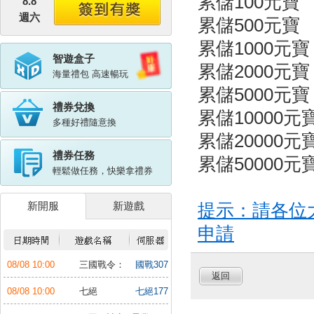
累儲100元
8.8
週六
累儲500元
累儲1000元
智遊盒子
累儲2000元
海量禮包 高速暢玩
累儲5000元
禮券兌換
累儲10000
多種好禮隨意換
累儲20000
禮券任務
累儲50000
輕鬆做任務，快樂拿禮券
新開服
新遊戲
提示：請各位
申請
08/08 10:00
三國戰令：
國戰307
返回
戰略版
服
08/08 10:00
七絕
七絕177
服